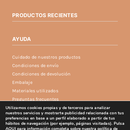
PRODUCTOS RECIENTES
AYUDA
Cuidado de nuestros productos
Condiciones de envío
Condiciones de devolución
Embalaje
Materiales utilizados
Preguntas frecuentes
Política de privacidad
Utilizamos cookies propias y de terceros para analizar
nuestros servicios y mostrarte publicidad relacionada con tus
Política de cookies
preferencias en base a un perfil elaborado a partir de tus
hábitos de navegación (por ejemplo, páginas visitadas). Pulsa
Aviso legal
AQUI para información completa sobre nuestra política de