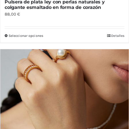
Pulsera de plata ley con perlas naturales y
colgante esmaltado en forma de corazón
88,00
€
Seleccionar opciones
Detalles
Este
producto
tiene
múltiples
variantes.
Las
opciones
se
pueden
elegir
en
la