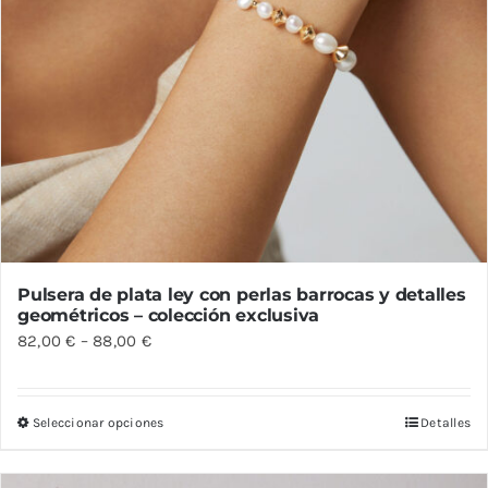
producto
Pulsera de plata ley con perlas barrocas y detalles
geométricos – colección exclusiva
82,00
€
–
88,00
€
Seleccionar opciones
Detalles
Este
producto