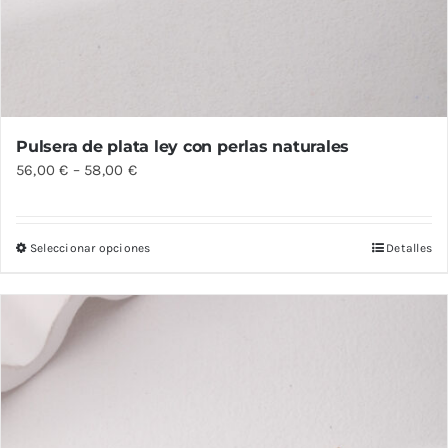
Pulsera de plata ley con perlas naturales
56,00
€
–
58,00
€
Seleccionar opciones
Detalles
Este
producto
tiene
múltiples
variantes.
Las
opciones