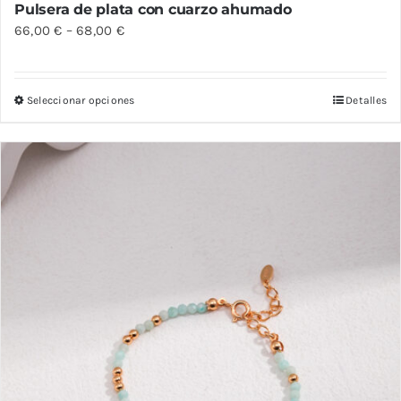
Pulsera de plata con cuarzo ahumado
66,00
€
–
68,00
€
Seleccionar opciones
Detalles
Este
producto
tiene
múltiples
variantes.
Las
opciones
se
pueden
elegir
en
la