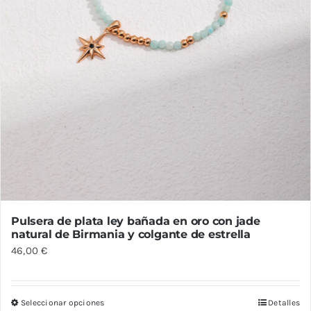
página
de
producto
Pulsera de plata ley bañada en oro con jade
natural de Birmania y colgante de estrella
46,00
€
Seleccionar opciones
Detalles
Este