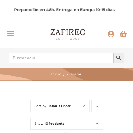
Saltar
al
contenido
Toggle
Navigation
Inicio
Botón de búsqueda
Buscar:
Categorías
Inicio
Pulseras
Ayuda
Sort by
Default Order
Contactar
Show
16 Products
Comprar