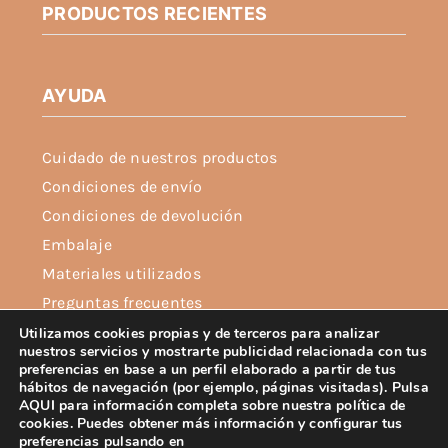
PRODUCTOS RECIENTES
producto
AYUDA
Cuidado de nuestros productos
Condiciones de envío
Condiciones de devolución
Embalaje
Materiales utilizados
Preguntas frecuentes
Política de privacidad
Utilizamos cookies propias y de terceros para analizar
nuestros servicios y mostrarte publicidad relacionada con tus
Política de cookies
preferencias en base a un perfil elaborado a partir de tus
hábitos de navegación (por ejemplo, páginas visitadas). Pulsa
Aviso legal
AQUI para información completa sobre nuestra política de
cookies. Puedes obtener más información y configurar tus
preferencias pulsando en