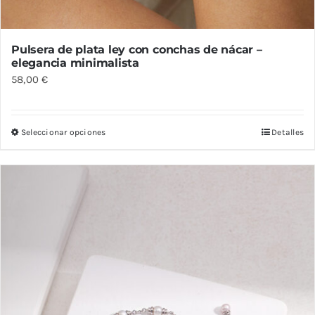
Pulsera de plata ley con conchas de nácar –
elegancia minimalista
58,00
€
Seleccionar opciones
Detalles
Este
producto
tiene
múltiples
variantes.
Las
opciones
se
pueden
elegir