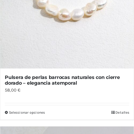
Pulsera de perlas barrocas naturales con cierre
dorado – elegancia atemporal
58,00
€
Seleccionar opciones
Detalles
Este
producto
tiene