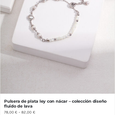
en
la
página
de
producto
Pulsera de plata ley con nácar – colección diseño
fluido de lava
78,00
€
–
82,00
€