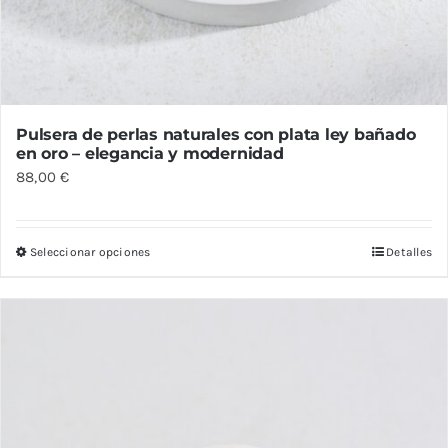
Pulsera de perlas naturales con plata ley bañado
en oro – elegancia y modernidad
88,00
€
Seleccionar opciones
Detalles
Este
producto
tiene
múltiples
variantes.
Las
opciones