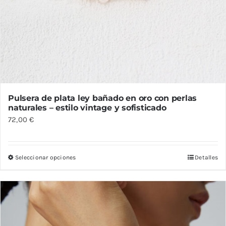
Pulsera de plata ley bañado en oro con perlas
naturales – estilo vintage y sofisticado
72,00
€
Seleccionar opciones
Detalles
Este
producto
tiene
múltiples
variantes.