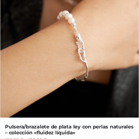
en
la
página
de
producto
Pulsera/brazalete de plata ley con perlas naturales
– colección «fluidez líquida»