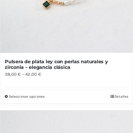
Pulsera de plata ley con perlas naturales y
zirconia – elegancia clásica
38,00
€
–
42,00
€
Seleccionar opciones
Detalles
Este
producto
tiene
múltiples
variantes.