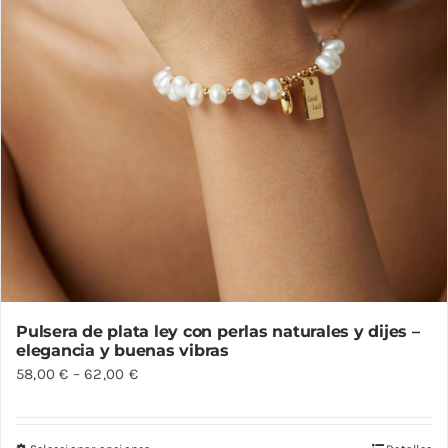
página
de
producto
Pulsera de plata ley con perlas naturales y dijes –
elegancia y buenas vibras
58,00
€
–
62,00
€