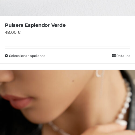
Pulsera Esplendor Verde
48,00
€
Seleccionar opciones
Detalles
Este
producto
tiene
múltiples
variantes.
Las
opciones
se
pueden
elegir