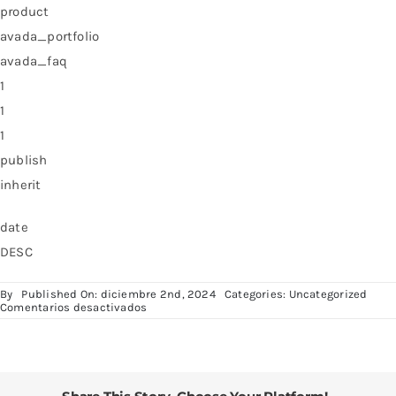
product
avada_portfolio
avada_faq
1
1
1
publish
inherit
date
DESC
By
Published On: diciembre 2nd, 2024
Categories:
Uncategorized
en
Comentarios desactivados
Default
Search
Form