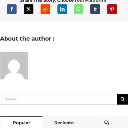
Share This Story, Choose Your Platform!
About the author :
Buscar:
Comenta
Popular
Reciente