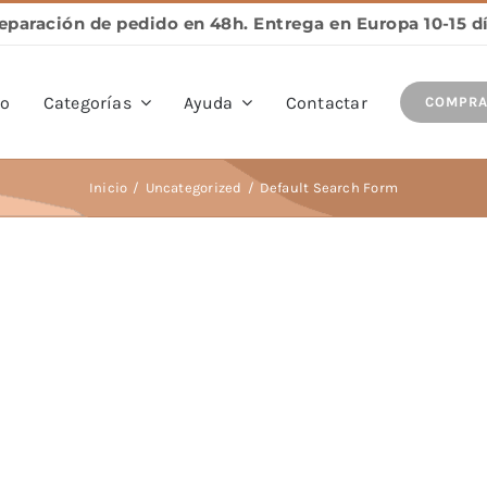
io
Categorías
Ayuda
Contactar
COMPR
Inicio
Uncategorized
Default Search Form
Pulseras
Anillos