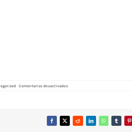
en
egorized
Comentarios desactivados
Default
Search
Form