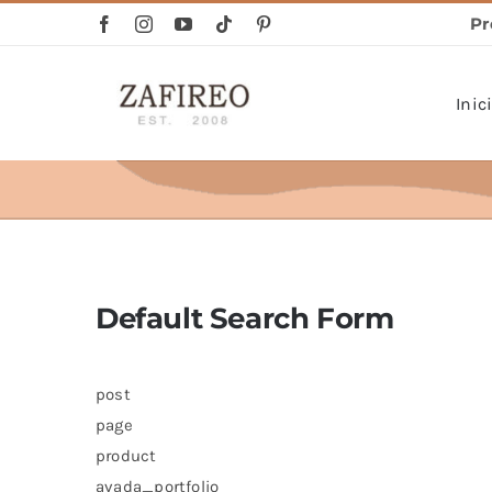
Saltar
al
contenido
Inic
Collares
Default Search Form
post
page
product
avada_portfolio