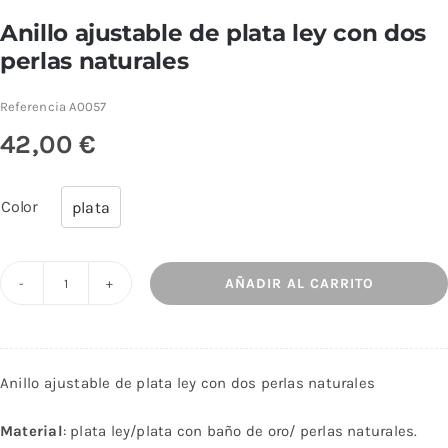
Anillo ajustable de plata ley con dos
perlas naturales
Referencia
A0057
42,00
€
Color
plata

AÑADIR AL CARRITO
Anillo
ajustable
de
plata
Anillo ajustable de plata ley con dos perlas naturales
ley
Material
: plata ley/plata con baño de oro/ perlas naturales.
con