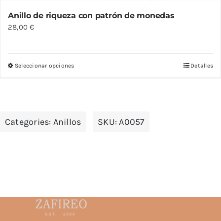
Anillo de riqueza con patrón de monedas
28,00
€
Seleccionar opciones
Detalles
Este
producto
tiene
múltiples
Categories:
Anillos
SKU:
A0057
variantes.
Las
opciones
se
pueden
elegir
en
la