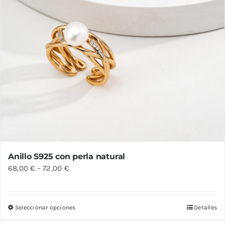
de
producto
Anillo S925 con perla natural
68,00
€
–
72,00
€
Seleccionar opciones
Detalles
Este
producto