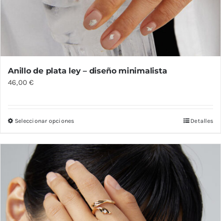
Anillo de plata ley – diseño minimalista
46,00
€
Seleccionar opciones
Detalles
Este
producto
tiene
múltiples
variantes.
Las
opciones
se