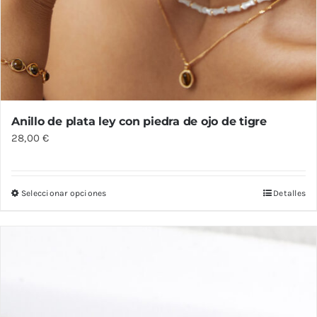
Anillo de plata ley con piedra de ojo de tigre
28,00
€
Seleccionar opciones
Detalles
Este
producto
tiene
múltiples
variantes.
Las
opciones