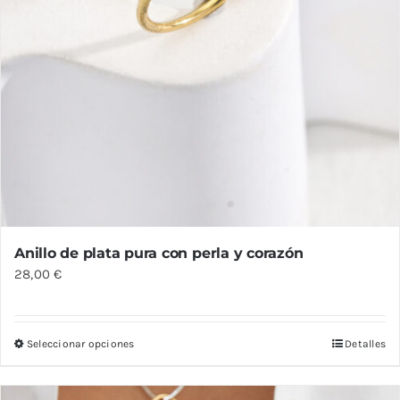
producto
Anillo de plata pura con perla y corazón
28,00
€
Seleccionar opciones
Detalles
Este
producto
tiene