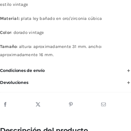
bañado
estilo vintage
en
Material:
plata ley bañado en oro/zirconia cúbica
oro
con
Color
: dorado vintage
zirconia
cúbica
Tamaño
: altura: aproximadamente 31 mm. ancho:
–
aproximadamente 16 mm.
estilo
vintage
Condiciones de envío
cantidad
Devoluciones
Descripción del producto