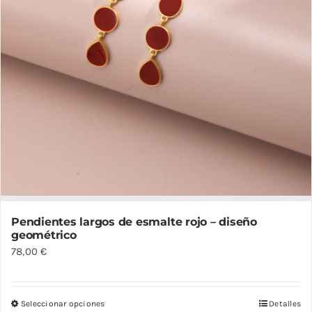
de
producto
Pendientes largos de esmalte rojo – diseño
geométrico
78,00
€
Seleccionar opciones
Detalles
Este