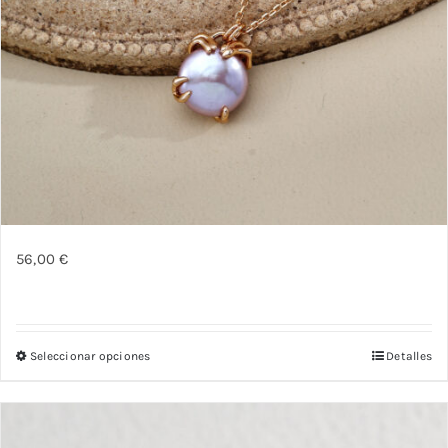
56,00
€
Seleccionar opciones
Detalles
Este
producto
tiene
múltiples