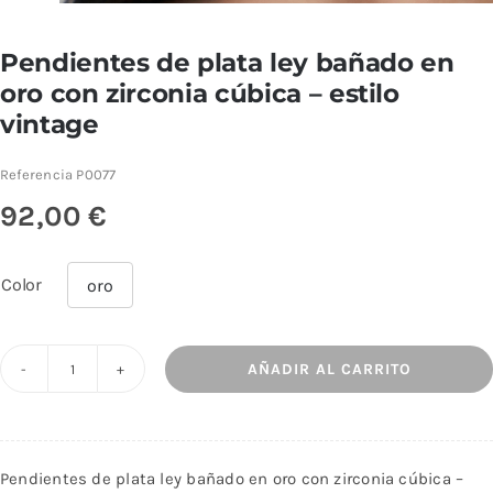
Pendientes de plata ley bañado en
oro con zirconia cúbica – estilo
vintage
Referencia
P0077
92,00
€
Color
oro

AÑADIR AL CARRITO
Pendientes
de
plata
ley
Pendientes de plata ley bañado en oro con zirconia cúbica –