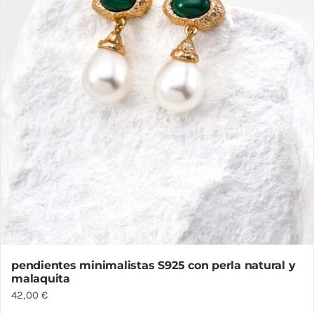
en
la
página
de
producto
pendientes minimalistas S925 con perla natural y
malaquita
42,00
€