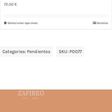
72,00
€
Seleccionar opciones
Detalles
Este
producto
tiene
múltiples
Categories:
Pendientes
SKU:
P0077
variantes.
Las
opciones
se
pueden
elegir
en
la
página