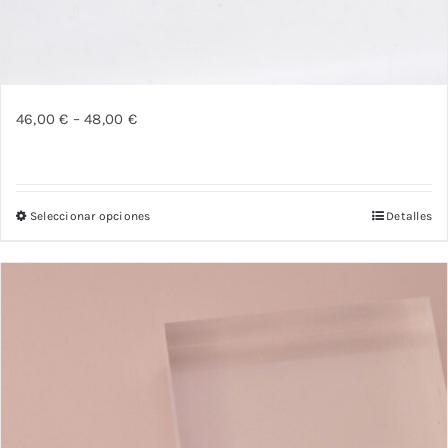
46,00
€
–
48,00
€
Seleccionar opciones
Detalles
Este
producto
tiene
múltiples
variantes.
Las
opciones
se
pueden