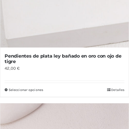
Pendientes de plata ley bañado en oro con ojo de
tigre
42,00
€
Seleccionar opciones
Detalles
Este
producto
tiene
múltiples
variantes.