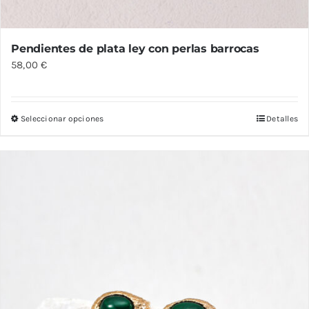
Pendientes de plata ley con perlas barrocas
58,00
€
Seleccionar opciones
Detalles
Este
producto
tiene
múltiples
variantes.
Las
opciones
se
pueden
elegir