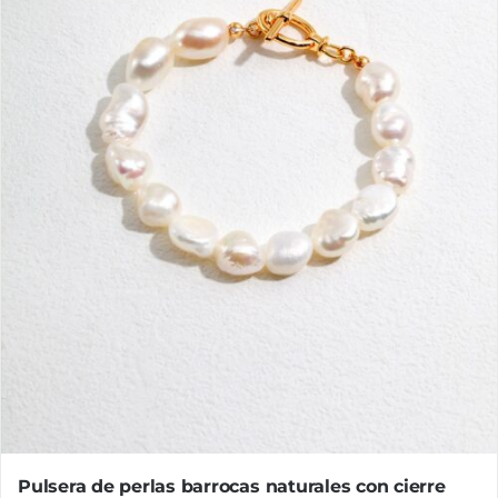
pueden
elegir
en
la
página
de
producto
Pulsera de perlas barrocas naturales con cierre