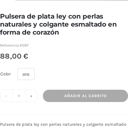
Pulsera de plata ley con perlas
naturales y colgante esmaltado en
forma de corazón
Referencia
R097
88,00
€
Color
oro

AÑADIR AL CARRITO
Pulsera
de
plata
ley
Pulsera de plata ley con perlas naturales y colgante esmaltado