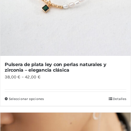
Pulsera de plata ley con perlas naturales y
zirconia – elegancia clásica
38,00
€
–
42,00
€
Seleccionar opciones
Detalles
Este
producto
tiene
múltiples