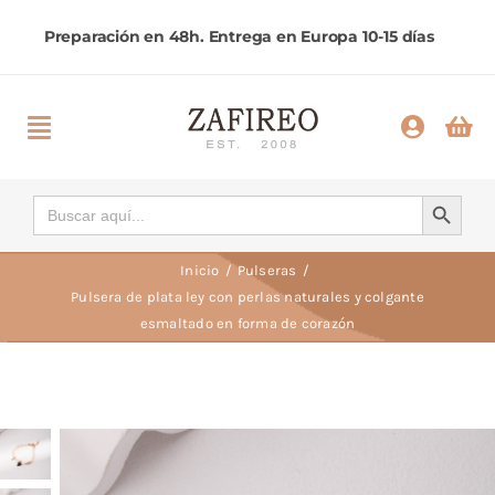
Saltar
al
contenido
Toggle
Navigation
Inicio
Botón de búsqueda
Buscar:
Categorías
Inicio
Pulseras
Pulsera de plata ley con perlas naturales y colgante
esmaltado en forma de corazón
Ayuda
Contactar
Comprar