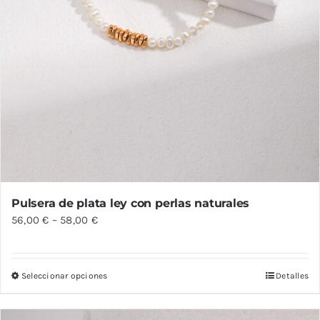
producto
Pulsera de plata ley con perlas naturales
56,00
€
–
58,00
€
Seleccionar opciones
Detalles
Este
producto
tiene