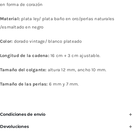
con
en forma de corazón
perlas
Material:
plata ley/ plata baño en oro/perlas naturales
naturales
/esmaltado en negro
y
colgante
Color:
dorado vintage/ blanco plateado
esmaltado
en
Longitud de la cadena:
16 cm + 3 cm ajustable.
forma
Tamaño del colgante:
altura 12 mm, ancho 10 mm.
de
corazón
Tamaño de las perlas:
6 mm y 7 mm.
cantidad
Condiciones de envío
Devoluciones