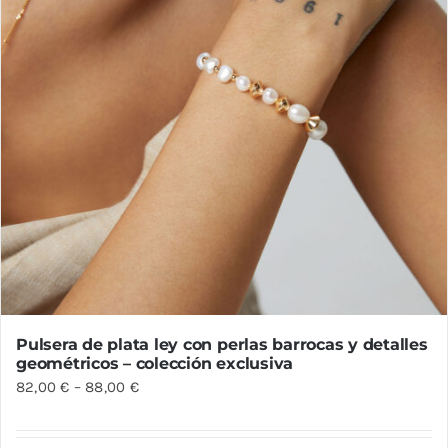
la
página
de
producto
Pulsera de plata ley con perlas barrocas y detalles
geométricos – colección exclusiva
82,00
€
–
88,00
€