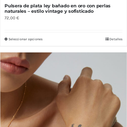
Pulsera de plata ley bañado en oro con perlas
naturales – estilo vintage y sofisticado
72,00
€
Seleccionar opciones
Detalles
Este
producto
tiene
múltiples
variantes.
Las
opciones
se
pueden
elegir
en