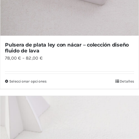
Pulsera de plata ley con nácar – colección diseño
fluido de lava
78,00
€
–
82,00
€
Seleccionar opciones
Detalles
Este
producto
tiene
múltiples
variantes.
Las
opciones