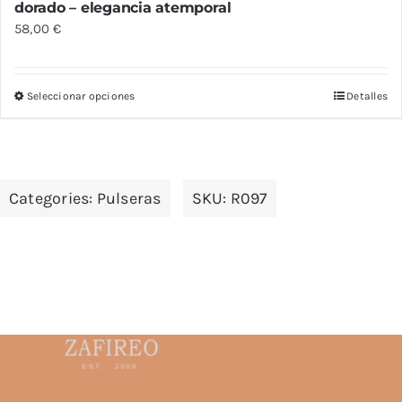
dorado – elegancia atemporal
58,00
€
Seleccionar opciones
Detalles
Este
producto
tiene
múltiples
Categories:
Pulseras
SKU:
R097
variantes.
Las
opciones
se
pueden
elegir
en
la
página