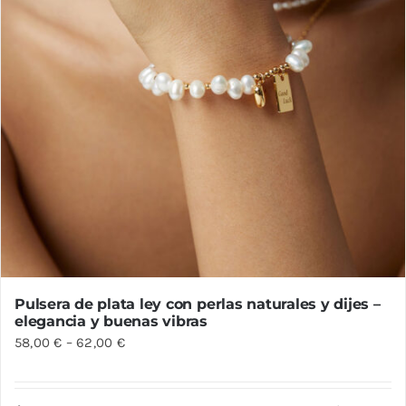
página
de
producto
Pulsera de plata ley con perlas naturales y dijes –
elegancia y buenas vibras
58,00
€
–
62,00
€