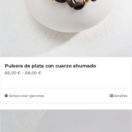
Pulsera de plata con cuarzo ahumado
66,00
€
–
68,00
€
Seleccionar opciones
Detalles
Este
producto
tiene
múltiples
variantes.