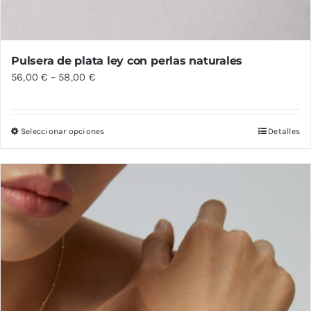
Pulsera de plata ley con perlas naturales
56,00
€
–
58,00
€
Seleccionar opciones
Detalles
Este
producto
tiene
múltiples
variantes.
Las
opciones
se
pueden
elegir