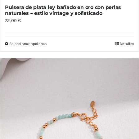
Pulsera de plata ley bañado en oro con perlas
naturales – estilo vintage y sofisticado
72,00
€
Seleccionar opciones
Detalles
Este
producto
tiene
múltiples
variantes.
Las
opciones
se
pueden
elegir
en