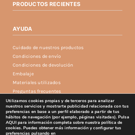
PRODUCTOS RECIENTES
producto
AYUDA
Cuidado de nuestros productos
Condiciones de envío
Condiciones de devolución
Embalaje
Materiales utilizados
Preguntas frecuentes
Política de privacidad
Utilizamos cookies propias y de terceros para analizar
nuestros servicios y mostrarte publicidad relacionada con tus
Política de cookies
preferencias en base a un perfil elaborado a partir de tus
hábitos de navegación (por ejemplo, páginas visitadas). Pulsa
Aviso legal
AQUI para información completa sobre nuestra política de
cookies. Puedes obtener más información y configurar tus
preferencias pulsando en