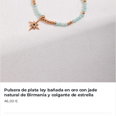
la
página
de
producto
Pulsera de plata ley bañada en oro con jade
natural de Birmania y colgante de estrella
46,00
€