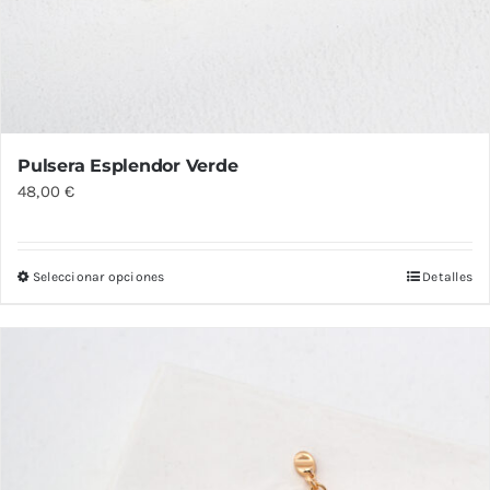
Pulsera Esplendor Verde
48,00
€
Seleccionar opciones
Detalles
Este
producto
tiene
múltiples
variantes.
Las
opciones