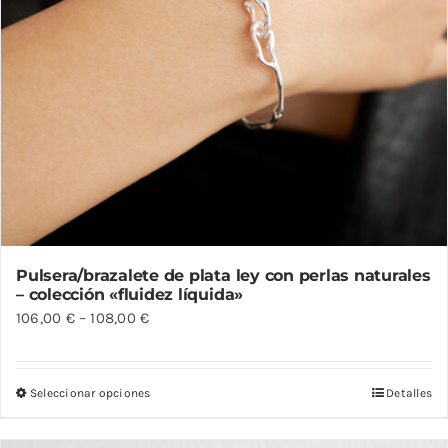
Pulsera/brazalete de plata ley con perlas naturales
– colección «fluidez líquida»
106,00
€
–
108,00
€
Seleccionar opciones
Detalles
Este
producto