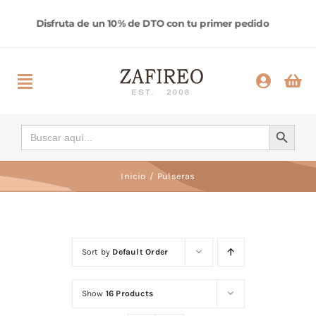
Saltar
al
contenido
Toggle
Navigation
Inicio
Botón de búsqueda
Buscar:
Categorías
Inicio
Pulseras
Ayuda
Sort by
Default Order
Contactar
Show
16 Products
Comprar