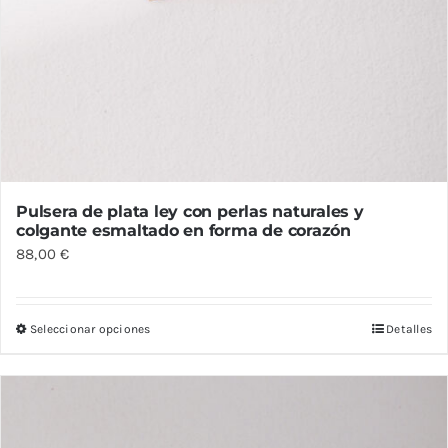
Pulsera de plata ley con perlas naturales y
colgante esmaltado en forma de corazón
88,00
€
Seleccionar opciones
Detalles
Este
producto
tiene
múltiples
variantes.