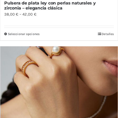
Pulsera de plata ley con perlas naturales y
zirconia – elegancia clásica
38,00
€
–
42,00
€
Seleccionar opciones
Detalles
Este
producto
tiene
múltiples
variantes.
Las
opciones
se
pueden
elegir
en
la