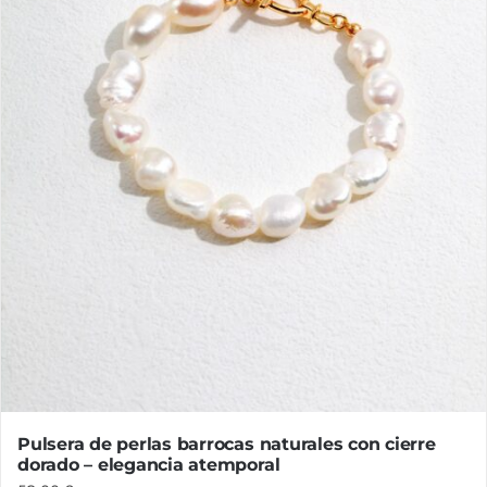
elegir
en
la
página
de
producto
Pulsera de perlas barrocas naturales con cierre
dorado – elegancia atemporal