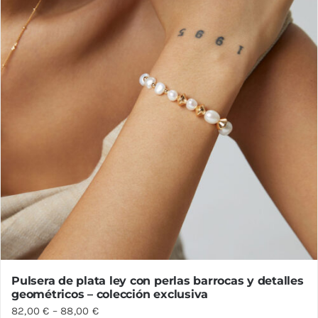
en
la
página
de
producto
Pulsera de plata ley con perlas barrocas y detalles
geométricos – colección exclusiva
82,00
€
–
88,00
€