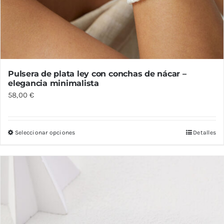
Pulsera de plata ley con conchas de nácar –
elegancia minimalista
58,00
€
Seleccionar opciones
Detalles
Este
producto
tiene
múltiples
variantes.
Las
opciones