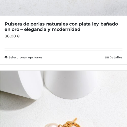
Pulsera de perlas naturales con plata ley bañado
en oro – elegancia y modernidad
88,00
€
Seleccionar opciones
Detalles
Este
producto
tiene
múltiples
variantes.
Las
opciones
se
pueden