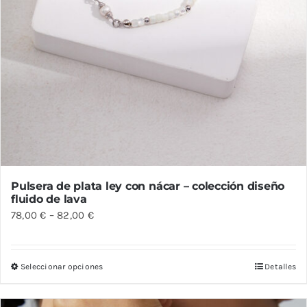
producto
Pulsera de plata ley con nácar – colección diseño
fluido de lava
78,00
€
–
82,00
€
Seleccionar opciones
Detalles
Este
producto