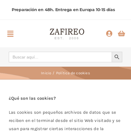
Saltar
al
contenido
Toggle
Navigation
Inicio
Botón de búsqueda
Buscar:
Categorías
Inicio
Política de cookies
Ayuda
¿Qué son las cookies?
Contactar
Las cookies son pequeños archivos de datos que se
reciben en el terminal desde el sitio Web visitado y se
Comprar
usan para registrar ciertas interacciones de la